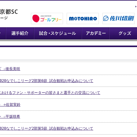
 ☆後長美咲
020なでしこリーグ2部第6節 試合観戦お申込みについて
におけるファン・サポーターの皆さまと選手との交流について
 ⭐佐賀実鈴
 ☆平坂咲希
020なでしこリーグ2部第5節 試合観戦お申込みについて