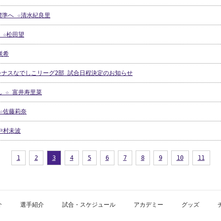
標準へ ☆清水紀良里
 ☆松田望
咲希
プレナスなでしこリーグ2部 試合日程決定のお知らせ
 ☆ 富井寿里菜
☆佐藤莉奈
中村未波
1
2
3
4
5
6
7
8
9
10
11
介
選手紹介
試合・スケジュール
アカデミー
グッズ